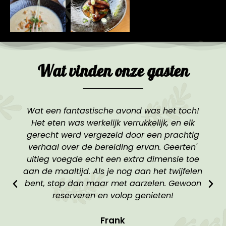
Wat vinden onze gasten
Smokey Gardens heeft voor onze bruiloft een
fantastische op maat gemaakte BBQ-
ervaring verzorgd. Geerten was
buitengewoon meegaand en stelde een
geweldig menu samen op basis van onze
wensen. Hij bood zelfs verschillende
menuopties aan die pasten bij verschillende
budgetten. Het eten was voortreffelijk! We
kunnen echt geen verbeterpunten bedenken.
Bedankt voor jullie bijdrage aan de mooiste